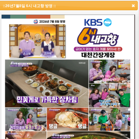
택시맛객 PICK, 보령맛집
::26년7월8일 6시 내고향 방영 ::