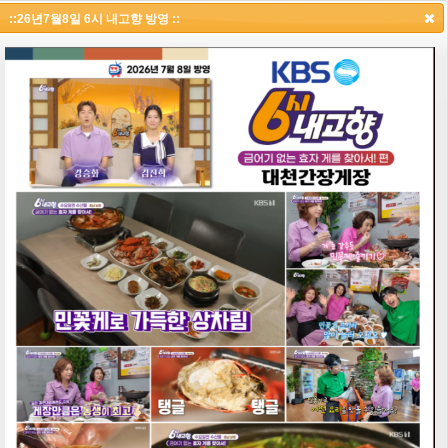
택시맛객 PICK, 보령맛집
::26년7월8일 6시 내고향 방영 ::