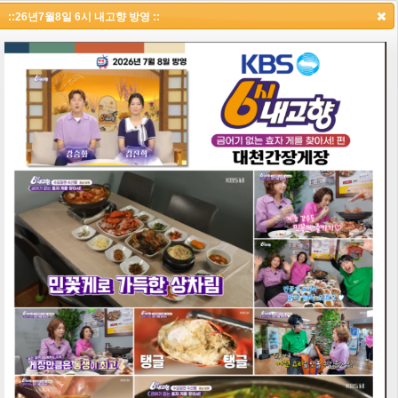
택시맛객 PICK, 보령맛집
::26년7월8일 6시 내고향 방영 ::